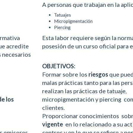
A personas que trabajan en la apli
Tatuajes
Micropigmentación
Piercing
ormativa
Esta labor requiere según la norma
que acredite
posesión de un curso oficial para e
s necesarios
OBJETIVOS:
Formar sobre los
riesgos
que pued
malas prácticas tanto para las per
realizan las prácticas de tatuaje,
e los
micropigmentación y piercing com
clientes.
Proporcionar conocimientos sobr
vigente
en lo relacionado a su ac
os emisores
centros y en lo que se refiere a no