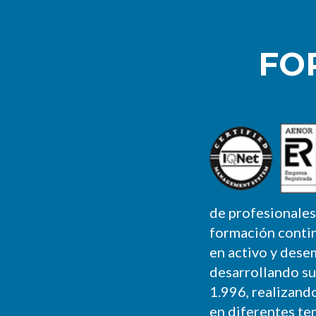
FO
de profesionales
formación conti
en activo y dese
desarrollando su
1.996, realizan
en diferentes te