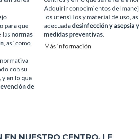
Adquirir conocimientos del mane
ejo
los utensilios y material de uso, a
o para que
adecuada
desinfección
y asepsia y
e las
normas
medidas preventivas
.
ón
, así como
Más información
 normativa
ado con su
, y en lo que
revención de
 EN NUESTRO CENTRO, LE