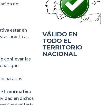
cación de:
tiva estar en
VÁLIDO EN
stas prácticas.
TODO EL
TERRITORIO
NACIONAL
e conllevar las
sonas que
o para sus
e la
normativa
tividad en dichos
rmativa sanitaria.