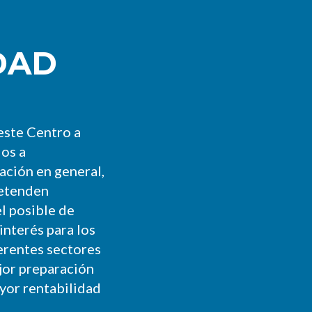
DAD
este Centro a
dos a
lación en general,
retenden
l posible de
interés para los
erentes sectores
jor preparación
yor rentabilidad